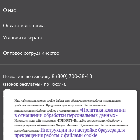
О нас
Оплата и доставка
Условия возврата
Оптовое сотрудничество
8 (800) 700-38-13
Позвоните по телефону
(звонок бесплатный по России).
Наш сайт используются cookie файлы для обеспечения его работы и повышения
удобства пользователя. Продолжая просмотр сайта, Вы соглашаетесь с
«Политика компании
использованием файлов cookies в соответствии с
в отношении обработки персональных данных»
Политика обработки персональных данных
.
Используя наш сайт и нажимая «ПРИНЯТЬ»Вы даёте согласие на их обработку с
Инструкции по настройке браузера для прекращения
помощь сервиса веб-аналитики Яндекс Метрика. В дальнейшем Вы сможете изменить
Инструкции по настройке браузера для
настройки согласно
работы с файлами cookie
прекращения работы с файлами cookie