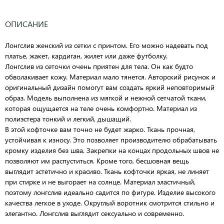
ОПИСАНИЕ
Лонгслив женский из сетки с принтом. Его можно надевать под
платье, жакет, кардиган, жилет или даже футболку.
Лонгслив из сеточки очень приятен для тела. Он как будто
обволакивает кожу. Материал мало тянется. Авторский рисунок и
оригинальный дизайн помогут вам создать яркий неповторимый
образ. Модель выполнена из мягкой и нежной сетчатой ткани,
которая ощущается на теле очень комфортно. Материал из
полиэстера тонкий и легкий, дышащий.
В этой кофточке вам точно не будет жарко. Ткань прочная,
устойчивая к износу. Это позволяет производителю обрабатывать
кромку изделия без шва. Закрепки на концах продольных швов не
позволяют им распуститься. Кроме того, бесшовная вещь
выглядит эстетично и красиво. Ткань кофточки яркая, не линяет
при стирке и не выгорает на солнце. Материал эластичный,
поэтому лонгслив идеально садится по фигуре. Изделие высокого
качества легкое в уходе. Округлый воротник смотрится стильно и
элегантно. Лонгслив выглядит сексуально и современно.