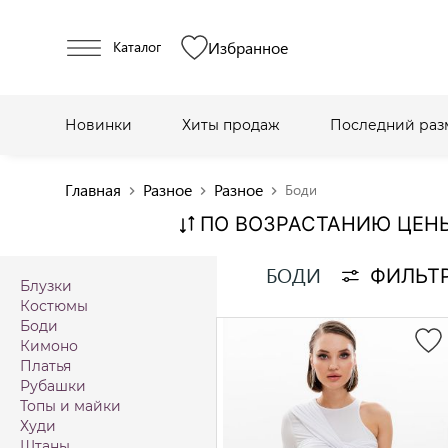
Избранное
Каталог
Новинки
Хиты продаж
Последний раз
Главная
Разное
Разное
Боди
chevron_right
chevron_right
chevron_right
ПО ВОЗРАСТАНИЮ ЦЕН
БОДИ
ФИЛЬТ
Блузки
Костюмы
Боди
Кимоно
Платья
Рубашки
Топы и майки
Худи
Штаны