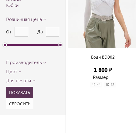
Юбки
Розничная цена
От
До
Боди BD002

Производитель
1 800 ₽
Цвет
Размер:
Для печати
42-44
50-52