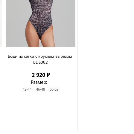
Боди из сетки с круглым вырезом 
BDS002

2 920 ₽
Размер:
42-44
46-48
50-52