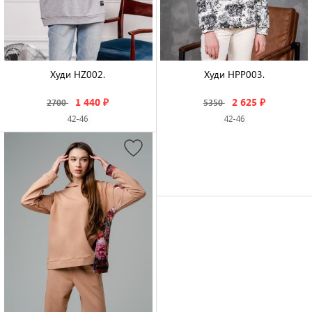
Худи HZ002.

Худи HPP003.

1 440 ₽
2 625 ₽
2700
5350
42-46
42-46