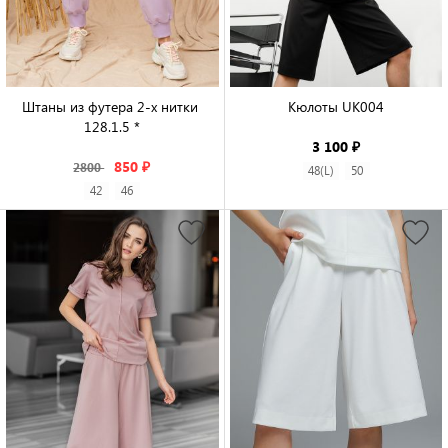
Штаны из футера 2-х нитки 
Кюлоты UK004

128.1.5 *

3 100 ₽
850 ₽
2800
48(L)
50
42
46