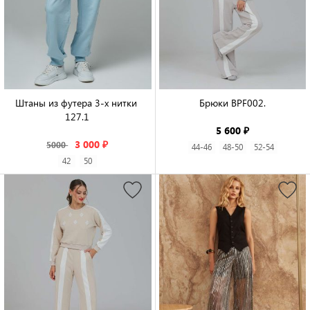
Штаны из футера 3-х нитки 
Брюки BPF002.

127.1

5 600 ₽
3 000 ₽
5000
44-46
48-50
52-54
42
50