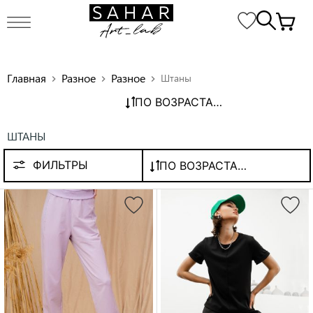
Главная
Разное
Разное
Штаны
chevron_right
chevron_right
chevron_right
ПО ВОЗРАСТАНИЮ ЦЕНЫ
ШТАНЫ
ФИЛЬТРЫ
ПО ВОЗРАСТАНИЮ ЦЕНЫ