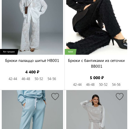
Брюки палаццо шитьё HB001

Брюки с бантиками из сеточки 
BB001

4 400 ₽
5 000 ₽
42-44
46-48
50-52
54-56
42-44
46-48
50-52
54-56