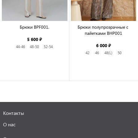
Брюки BPF001.

Брюки полупрозрачные с 
пайетками BHP001

5 600 ₽
6 000 ₽
44-46
48-50
52-54
42
46
48(L)
50
Контакты
О нас