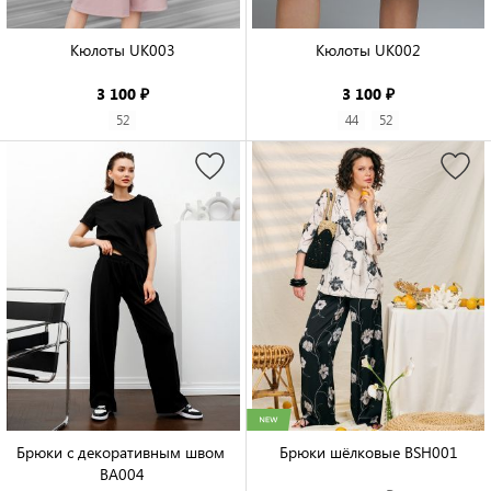
Кюлоты UK003

Кюлоты UK002

3 100 ₽
3 100 ₽
52
44
52
Брюки с декоративным швом 
Брюки шёлковые BSH001

BA004
