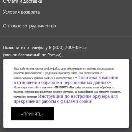
Оплата и доставка
Условия возврата
Оптовое сотрудничество
8 (800) 700-38-13
Позвоните по телефону
(звонок бесплатный по России).
Наш сайт используются cookie файлы для обеспечения его работы и повышения
удобства пользователя. Продолжая просмотр сайта, Вы соглашаетесь с
«Политика компании
использованием файлов cookies в соответствии с
в отношении обработки персональных данных»
.
Политика обработки персональных данных
Используя наш сайт и нажимая «ПРИНЯТЬ»Вы даёте согласие на их обработку с
Инструкции по настройке браузера для прекращения
помощь сервиса веб-аналитики Яндекс Метрика. В дальнейшем Вы сможете изменить
Инструкции по настройке браузера для
настройки согласно
работы с файлами cookie
прекращения работы с файлами cookie
© 2004-2026 SAHAR art lab
«ПРИНЯТЬ»
Разработка сайта ГИПЕРКУБ®