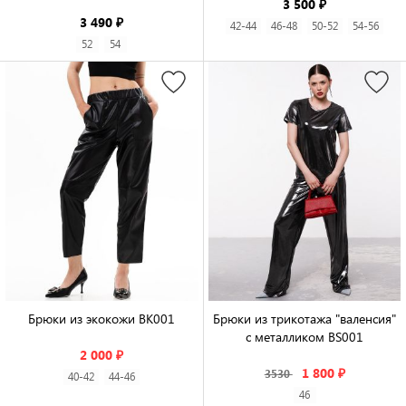
3 500 ₽
3 490 ₽
42-44
46-48
50-52
54-56
52
54
Брюки из экокожи BK001

Брюки из трикотажа "валенсия" 
с металликом BS001

2 000 ₽
1 800 ₽
3530
40-42
44-46
46