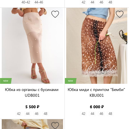
40-42
44-46
42
44
46
48
Юбка из органзы с бусинами 
Юбка миди с принтом "Бемби" 
UDB001

KBU001

5 500 ₽
6 000 ₽
42
44
46
48
42
44
46
48