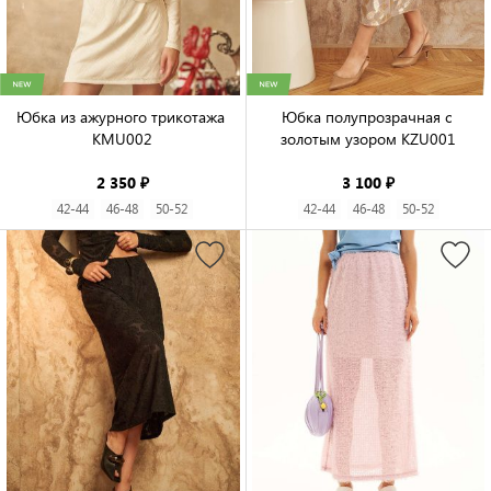
Юбка из ажурного трикотажа 
Юбка полупрозрачная с 
KMU002

золотым узором KZU001

2 350 ₽
3 100 ₽
42-44
46-48
50-52
42-44
46-48
50-52