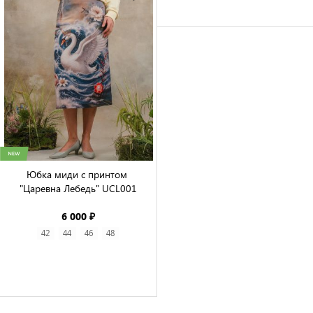
Юбка миди с принтом 
"Царевна Лебедь" UCL001

6 000 ₽
42
44
46
48