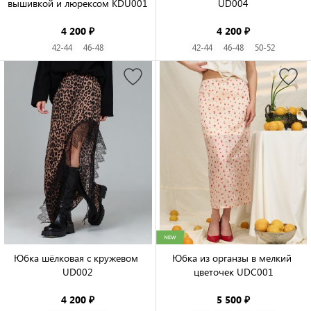
вышивкой и люрексом KDU001

UD004

4 200 ₽
4 200 ₽
42-44
46-48
42-44
46-48
50-52
Юбка шёлковая с кружевом 
Юбка из органзы в мелкий 
UD002

цветочек UDC001

4 200 ₽
5 500 ₽