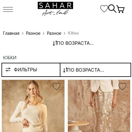
Главная
Разное
Разное
Юбки
chevron_right
chevron_right
chevron_right
ПО ВОЗРАСТАНИЮ ЦЕНЫ
ЮБКИ
ФИЛЬТРЫ
ПО ВОЗРАСТАНИЮ ЦЕНЫ