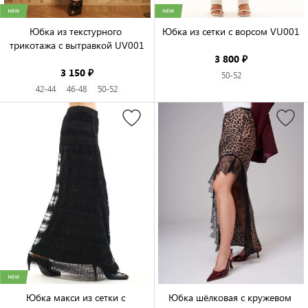
Юбка из текстурного 
Юбка из сетки с ворсом VU001

трикотажа с вытравкой UV001

3 800 ₽
3 150 ₽
50-52
42-44
46-48
50-52
Юбка макси из сетки с 
Юбка шёлковая с кружевом 