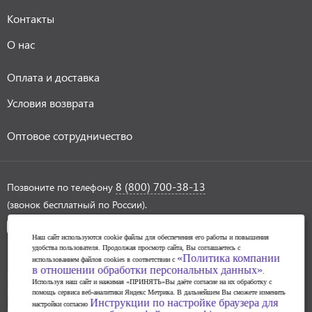
Контакты
О нас
Оплата и доставка
Условия возврата
Оптовое сотрудничество
8 (800) 700-38-13
Позвоните по телефону
(звонок бесплатный по России).
Наш сайт используются cookie файлы для обеспечения его работы и повышения
удобства пользователя. Продолжая просмотр сайта, Вы соглашаетесь с
«Политика компании
использованием файлов cookies в соответствии с
в отношении обработки персональных данных»
.
Политика обработки персональных данных
Используя наш сайт и нажимая «ПРИНЯТЬ»Вы даёте согласие на их обработку с
Инструкции по настройке браузера для прекращения
помощь сервиса веб-аналитики Яндекс Метрика. В дальнейшем Вы сможете изменить
Инструкции по настройке браузера для
настройки согласно
работы с файлами cookie