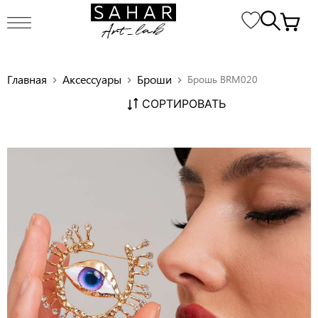
Главная
Аксессуары
Броши
Брошь BRM020
chevron_right
chevron_right
chevron_right
СОРТИРОВАТЬ