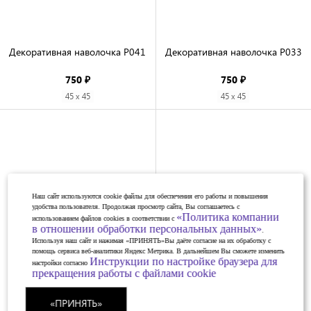
Декоративная наволочка P041

Декоративная наволочка P033

750 ₽
750 ₽
45 x 45
45 x 45
Наш сайт используются cookie файлы для обеспечения его работы и повышения
удобства пользователя. Продолжая просмотр сайта, Вы соглашаетесь с
«Политика компании
использованием файлов cookies в соответствии с
в отношении обработки персональных данных»
.
Используя наш сайт и нажимая «ПРИНЯТЬ»Вы даёте согласие на их обработку с
помощь сервиса веб-аналитики Яндекс Метрика. В дальнейшем Вы сможете изменить
Инструкции по настройке браузера для
настройки согласно
прекращения работы с файлами cookie
«ПРИНЯТЬ»
Декоративная наволочка P024

Декоративная наволочка P022
