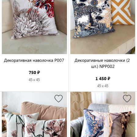
Декоративная наволочка P007

Декоративные наволочки (2 
шт.) NPP002

750 ₽
1 450 ₽
45 x 45
45 x 45