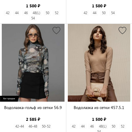
1 500 ₽
1 500 ₽
42
44
46
48(L)
50
52
42
44
50
54
54
Водолазка-гольф из сетки 56.9

Водолазка из сетки 457.5.1

2 585 ₽
1 500 ₽
42-44
46-48
50-52
42
44
46
48(L)
50
52
54