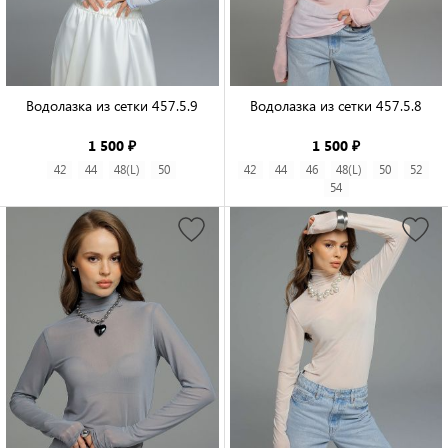
Водолазка из сетки 457.5.9

Водолазка из сетки 457.5.8

1 500 ₽
1 500 ₽
42
44
48(L)
50
42
44
46
48(L)
50
52
54