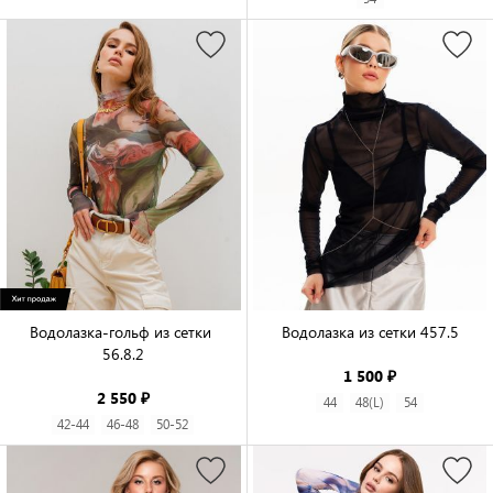
Водолазка-гольф из сетки 
Водолазка из сетки 457.5

56.8.2

1 500 ₽
2 550 ₽
44
48(L)
54
42-44
46-48
50-52