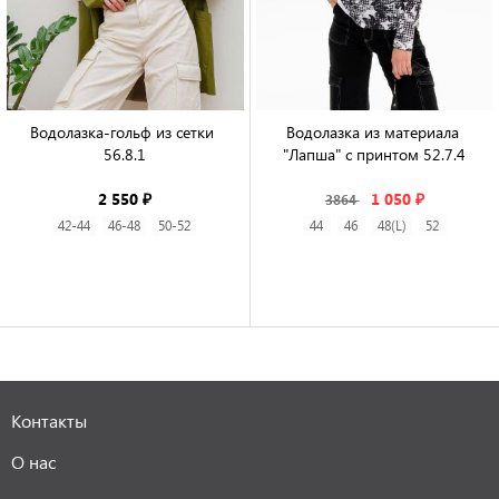
Водолазка-гольф из сетки 
Водолазка из материала 
56.8.1

"Лапша" с принтом 52.7.4

2 550 ₽
1 050 ₽
3864
42-44
46-48
50-52
44
46
48(L)
52
Контакты
О нас