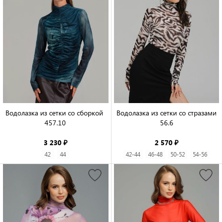
Водолазка из сетки со сборкой 
Водолазка из сетки со стразами 
457.10

56.6

3 230 ₽
2 570 ₽
42
44
42-44
46-48
50-52
54-56