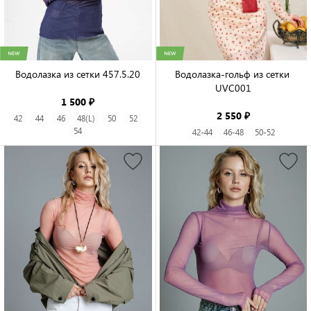
Водолазка из сетки 457.5.20

Водолазка-гольф из сетки 
UVC001

1 500 ₽
2 550 ₽
42
44
46
48(L)
50
52
54
42-44
46-48
50-52