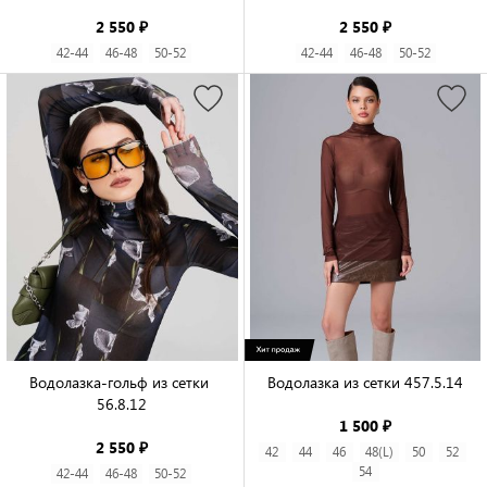
2 550 ₽
2 550 ₽
42-44
46-48
50-52
42-44
46-48
50-52
Водолазка-гольф из сетки 
Водолазка из сетки 457.5.14

56.8.12

1 500 ₽
2 550 ₽
42
44
46
48(L)
50
52
54
42-44
46-48
50-52