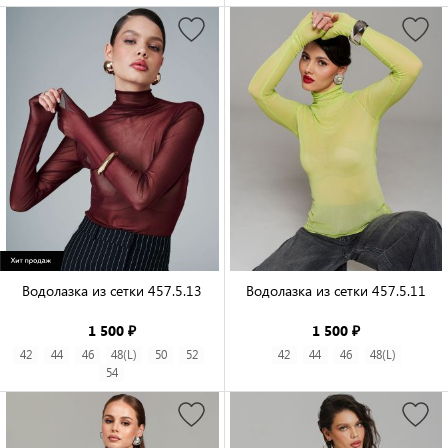
Водолазка из сетки 457.5.13

Водолазка из сетки 457.5.11

1 500 ₽
1 500 ₽
42
44
46
48(L)
50
52
42
44
46
48(L)
54