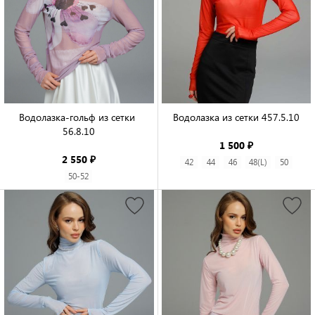
Водолазка-гольф из сетки 
Водолазка из сетки 457.5.10

56.8.10

1 500 ₽
2 550 ₽
42
44
46
48(L)
50
50-52