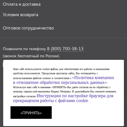
Оплата и доставка
Условия возврата
Оптовое сотрудничество
8 (800) 700-38-13
Позвоните по телефону
(звонок бесплатный по России).
Наш сайт используются cookie файлы для обеспечения его работы и повышения
удобства пользователя. Продолжая просмотр сайта, Вы соглашаетесь с
«Политика компании
использованием файлов cookies в соответствии с
в отношении обработки персональных данных»
.
Политика обработки персональных данных
Используя наш сайт и нажимая «ПРИНЯТЬ»Вы даёте согласие на их обработку с
Инструкции по настройке браузера для прекращения
помощь сервиса веб-аналитики Яндекс Метрика. В дальнейшем Вы сможете изменить
Инструкции по настройке браузера для
настройки согласно
работы с файлами cookie
прекращения работы с файлами cookie
© 2004-2026 SAHAR art lab
«ПРИНЯТЬ»
Разработка сайта ГИПЕРКУБ®