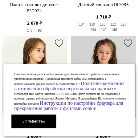
Платье-свитшот детское 
Детский лонгслив DLS036

PSD024

1 710 ₽
2 670 ₽
104
110
116
122
128
134
140
146
146
98
Наш сайт используются cookie файлы для обеспечения его работы и повышения
удобства пользователя. Продолжая просмотр сайта, Вы соглашаетесь с
«Политика компании
использованием файлов cookies в соответствии с
в отношении обработки персональных данных»
.
Используя наш сайт и нажимая «ПРИНЯТЬ»Вы даёте согласие на их обработку с
помощь сервиса веб-аналитики Яндекс Метрика. В дальнейшем Вы сможете изменить
Инструкции по настройке браузера для
настройки согласно
прекращения работы с файлами cookie
«ПРИНЯТЬ»
Свитшот детский SWD150

Свитшот детский SWD132

2 600 ₽
2 600 ₽