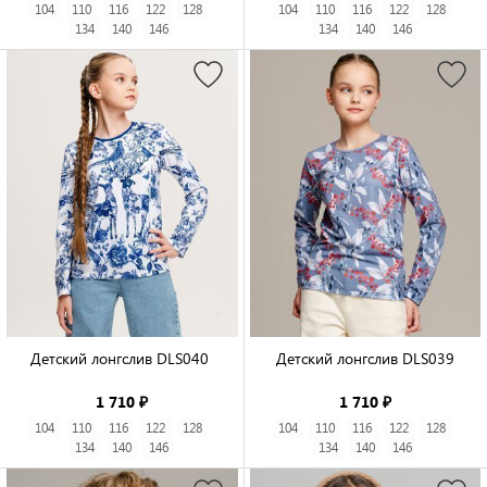
104
110
116
122
128
104
110
116
122
128
134
140
146
134
140
146
Детский лонгслив DLS040 

Детский лонгслив DLS039

1 710 ₽
1 710 ₽
104
110
116
122
128
104
110
116
122
128
134
140
146
134
140
146