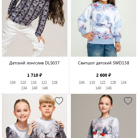
Детский лонгслив DLS037

Свитшот детский SWD158

1 710 ₽
2 600 ₽
104
110
116
122
128
104
110
122
128
134
134
140
146
140
146