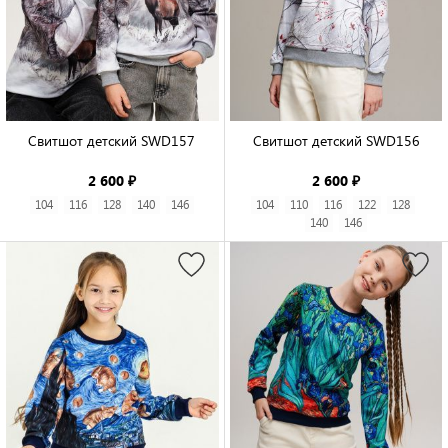
Свитшот детский SWD157

Свитшот детский SWD156

2 600 ₽
2 600 ₽
104
116
128
140
146
104
110
116
122
128
140
146