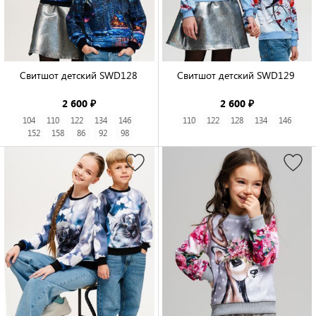
Свитшот детский SWD128

Свитшот детский SWD129 

2 600 ₽
2 600 ₽
104
110
122
134
146
110
122
128
134
146
152
158
86
92
98