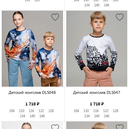
134
140
146
Детский лонгслив DLS048

Детский лонгслив DLS047

1 710 ₽
1 710 ₽
104
110
116
122
128
104
110
116
122
128
134
140
146
134
140
146