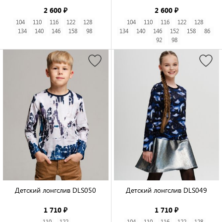
2 600 ₽
2 600 ₽
104
110
116
122
128
104
110
116
122
128
134
140
146
158
98
134
140
146
152
158
86
92
98
Детский лонгслив DLS050

Детский лонгслив DLS049

1 710 ₽
1 710 ₽
110
122
104
110
116
122
128