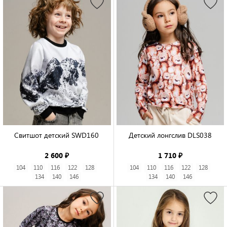
Свитшот детский SWD160

Детский лонгслив DLS038

2 600 ₽
1 710 ₽
104
110
116
122
128
104
110
116
122
128
134
140
146
134
140
146