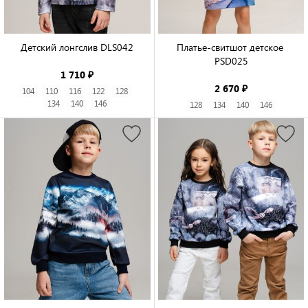
Детский лонгслив DLS042

Платье-свитшот детское 
PSD025

1 710 ₽
2 670 ₽
104
110
116
122
128
134
140
146
128
134
140
146