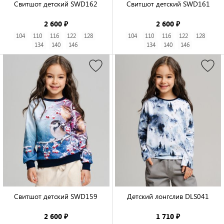
Свитшот детский SWD162

Свитшот детский SWD161

2 600 ₽
2 600 ₽
104
110
116
122
128
104
110
116
122
128
134
140
146
134
140
146
Свитшот детский SWD159

Детский лонгслив DLS041

2 600 ₽
1 710 ₽