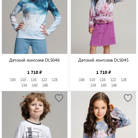
Детский лонгслив DLS046

Детский лонгслив DLS045

1 710 ₽
1 710 ₽
104
110
116
122
128
104
110
116
122
128
134
140
146
134
140
146