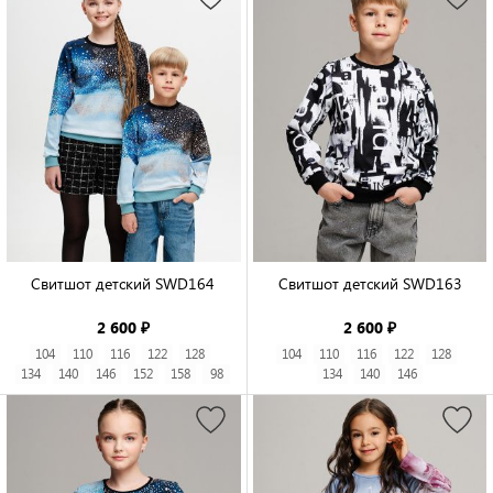
Свитшот детский SWD164

Свитшот детский SWD163

2 600 ₽
2 600 ₽
104
110
116
122
128
104
110
116
122
128
134
140
146
152
158
98
134
140
146