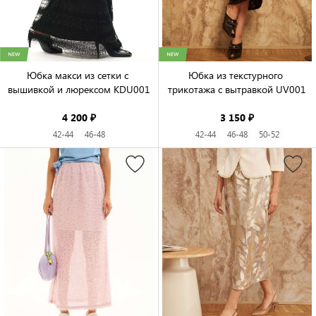
Юбка макси из сетки с 
Юбка из текстурного 
вышивкой и люрексом KDU001

трикотажа с вытравкой UV001

4 200 ₽
3 150 ₽
42-44
46-48
42-44
46-48
50-52