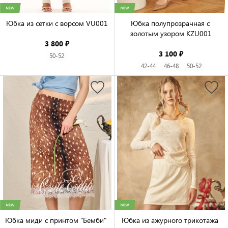
Юбка из сетки с ворсом VU001

Юбка полупрозрачная с 
золотым узором KZU001

3 800 ₽
3 100 ₽
50-52
42-44
46-48
50-52
Юбка миди с принтом "Бемби" 
Юбка из ажурного трикотажа 