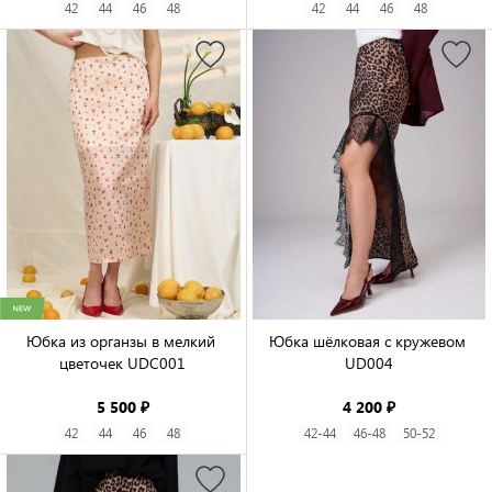
42
44
46
48
42
44
46
48
Юбка из органзы в мелкий 
Юбка шёлковая с кружевом 
цветочек UDC001

UD004

5 500 ₽
4 200 ₽
42
44
46
48
42-44
46-48
50-52