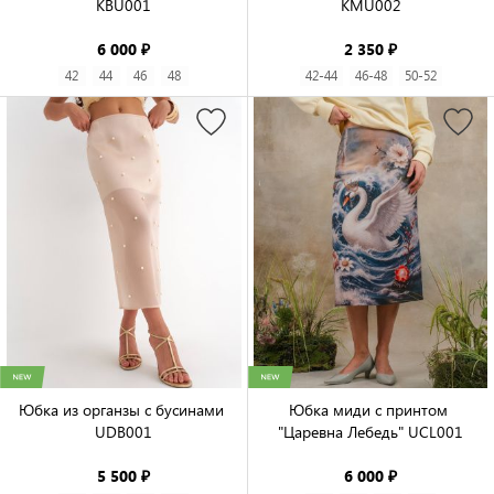
KBU001

KMU002

6 000 ₽
2 350 ₽
42
44
46
48
42-44
46-48
50-52
Юбка из органзы с бусинами 
Юбка миди с принтом 
UDB001

"Царевна Лебедь" UCL001

5 500 ₽
6 000 ₽