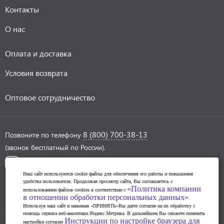
Контакты
О нас
Оплата и доставка
Условия возврата
Оптовое сотрудничество
8 (800) 700-38-13
Позвоните по телефону
(звонок бесплатный по России).
Наш сайт используются cookie файлы для обеспечения его работы и повышения
удобства пользователя. Продолжая просмотр сайта, Вы соглашаетесь с
«Политика компании
использованием файлов cookies в соответствии с
в отношении обработки персональных данных»
Политика обработки персональных данных
.
Используя наш сайт и нажимая «ПРИНЯТЬ»Вы даёте согласие на их обработку с
Инструкции по настройке браузера для прекращения
помощь сервиса веб-аналитики Яндекс Метрика. В дальнейшем Вы сможете изменить
Инструкции по настройке браузера для
настройки согласно