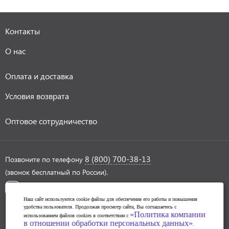
Контакты
О нас
Оплата и доставка
Условия возврата
Оптовое сотрудничество
8 (800) 700-38-13
Позвоните по телефону
(звонок бесплатный по России).
Наш сайт используются cookie файлы для обеспечения его работы и повышения
удобства пользователя. Продолжая просмотр сайта, Вы соглашаетесь с
«Политика компании
использованием файлов cookies в соответствии с
в отношении обработки персональных данных»
Политика обработки персональных данных
.