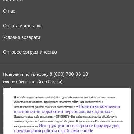
О нас
Оплата и доставка
Условия возврата
Оптовое сотрудничество
8 (800) 700-38-13
Позвоните по телефону
(звонок бесплатный по России).
Наш сайт используются cookie файлы для обеспечения его работы и повышения
удобства пользователя. Продолжая просмотр сайта, Вы соглашаетесь с
«Политика компании
использованием файлов cookies в соответствии с
в отношении обработки персональных данных»
Политика обработки персональных данных
.
Используя наш сайт и нажимая «ПРИНЯТЬ»Вы даёте согласие на их обработку с
Инструкции по настройке браузера для прекращения
помощь сервиса веб-аналитики Яндекс Метрика. В дальнейшем Вы сможете изменить
Инструкции по настройке браузера для
настройки согласно
работы с файлами cookie
прекращения работы с файлами cookie