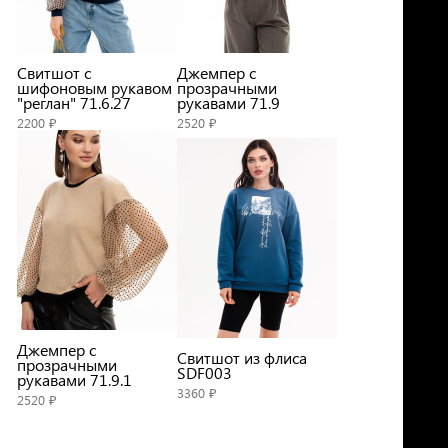
Свитшот с
Джемпер с
шифоновым рукавом
прозрачными
"реглан" 71.6.27
рукавами 71.9
2200 ₽
2520 ₽
Джемпер с
Свитшот из флиса
прозрачными
SDF003
рукавами 71.9.1
3360 ₽
2520 ₽