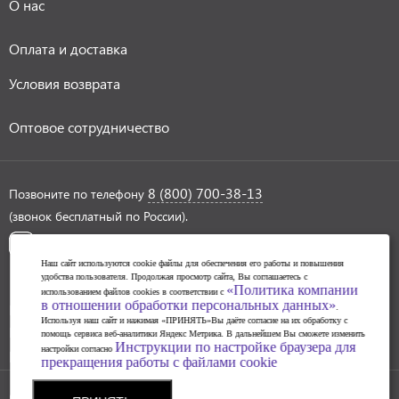
О нас
Оплата и доставка
Условия возврата
Оптовое сотрудничество
8 (800) 700-38-13
Позвоните по телефону
(звонок бесплатный по России).
Наш сайт используются cookie файлы для обеспечения его работы и повышения
удобства пользователя. Продолжая просмотр сайта, Вы соглашаетесь с
«Политика компании
использованием файлов cookies в соответствии с
в отношении обработки персональных данных»
Политика обработки персональных данных
.
Используя наш сайт и нажимая «ПРИНЯТЬ»Вы даёте согласие на их обработку с
Инструкции по настройке браузера для прекращения
помощь сервиса веб-аналитики Яндекс Метрика. В дальнейшем Вы сможете изменить
Инструкции по настройке браузера для
настройки согласно
работы с файлами cookie
прекращения работы с файлами cookie
© 2004-2026 SAHAR art lab