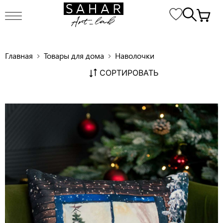
Главная
Товары для дома
Наволочки
chevron_right
chevron_right
СОРТИРОВАТЬ
Декоративная наволочка ANG015
chevron_right