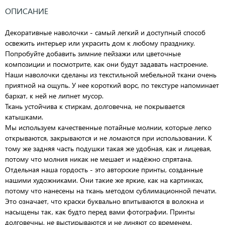
ОПИСАНИЕ
Декоративные наволочки - самый легкий и доступный способ
освежить интерьер или украсить дом к любому празднику.
Попробуйте добавить зимние пейзажи или цветочные
композиции и посмотрите, как они будут задавать настроение.
Наши наволочки сделаны из текстильной мебельной ткани очень
приятной на ощупь. У нее короткий ворс, по текстуре напоминает
бархат, к ней не липнет мусор.
Ткань устойчива к стиркам, долговечна, не покрывается
катышками.
Мы используем качественные потайные молнии, которые легко
открываются, закрываются и не ломаются при использовании. К
тому же задняя часть подушки такая же удобная, как и лицевая,
потому что молния никак не мешает и надёжно спрятана.
Отдельная наша гордость - это авторские принты, созданные
нашими художниками. Они такие же яркие, как на картинках,
потому что нанесены на ткань методом сублимационной печати.
Это означает, что краски буквально впитываются в волокна и
насыщены так, как будто перед вами фотографии. Принты
долговечны, не выстирываются и не линяют со временем.