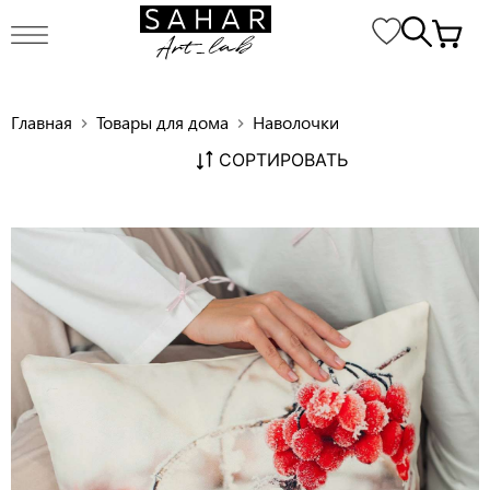
Главная
Товары для дома
Наволочки
chevron_right
chevron_right
СОРТИРОВАТЬ
Декоративная наволочка ANG021
chevron_right