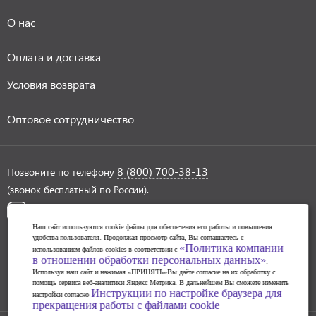
О нас
Оплата и доставка
Условия возврата
Оптовое сотрудничество
8 (800) 700-38-13
Позвоните по телефону
(звонок бесплатный по России).
Наш сайт используются cookie файлы для обеспечения его работы и повышения
удобства пользователя. Продолжая просмотр сайта, Вы соглашаетесь с
«Политика компании
использованием файлов cookies в соответствии с
в отношении обработки персональных данных»
Политика обработки персональных данных
.
Используя наш сайт и нажимая «ПРИНЯТЬ»Вы даёте согласие на их обработку с
Инструкции по настройке браузера для прекращения
помощь сервиса веб-аналитики Яндекс Метрика. В дальнейшем Вы сможете изменить
Инструкции по настройке браузера для
настройки согласно
работы с файлами cookie
прекращения работы с файлами cookie