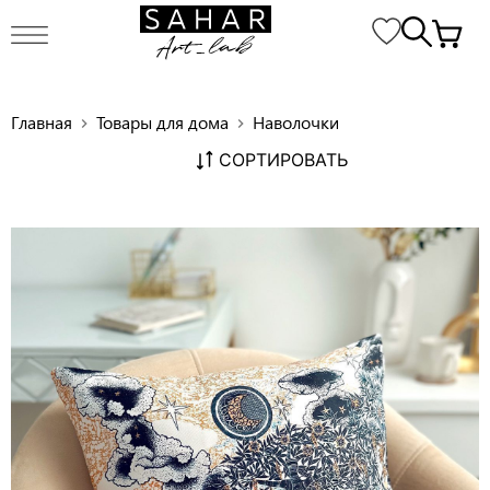
Главная
Товары для дома
Наволочки
chevron_right
chevron_right
СОРТИРОВАТЬ
Декоративная наволочка P022
chevron_right