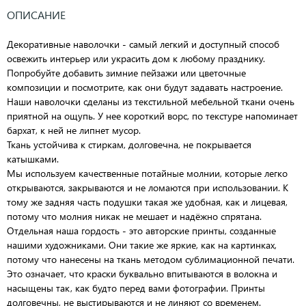
ОПИСАНИЕ
Декоративные наволочки - самый легкий и доступный способ
освежить интерьер или украсить дом к любому празднику.
Попробуйте добавить зимние пейзажи или цветочные
композиции и посмотрите, как они будут задавать настроение.
Наши наволочки сделаны из текстильной мебельной ткани очень
приятной на ощупь. У нее короткий ворс, по текстуре напоминает
бархат, к ней не липнет мусор.
Ткань устойчива к стиркам, долговечна, не покрывается
катышками.
Мы используем качественные потайные молнии, которые легко
открываются, закрываются и не ломаются при использовании. К
тому же задняя часть подушки такая же удобная, как и лицевая,
потому что молния никак не мешает и надёжно спрятана.
Отдельная наша гордость - это авторские принты, созданные
нашими художниками. Они такие же яркие, как на картинках,
потому что нанесены на ткань методом сублимационной печати.
Это означает, что краски буквально впитываются в волокна и
насыщены так, как будто перед вами фотографии. Принты
долговечны, не выстирываются и не линяют со временем.