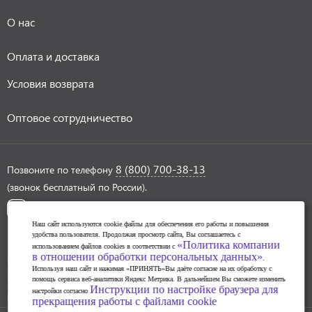
О нас
Оплата и доставка
Условия возврата
Оптовое сотрудничество
8 (800) 700-38-13
Позвоните по телефону
(звонок бесплатный по России).
Наш сайт используются cookie файлы для обеспечения его работы и повышения
удобства пользователя. Продолжая просмотр сайта, Вы соглашаетесь с
«Политика компании
использованием файлов cookies в соответствии с
в отношении обработки персональных данных»
Политика обработки персональных данных
.
Используя наш сайт и нажимая «ПРИНЯТЬ»Вы даёте согласие на их обработку с
Инструкции по настройке браузера для прекращения
помощь сервиса веб-аналитики Яндекс Метрика. В дальнейшем Вы сможете изменить
Инструкции по настройке браузера для
настройки согласно
работы с файлами cookie
прекращения работы с файлами cookie