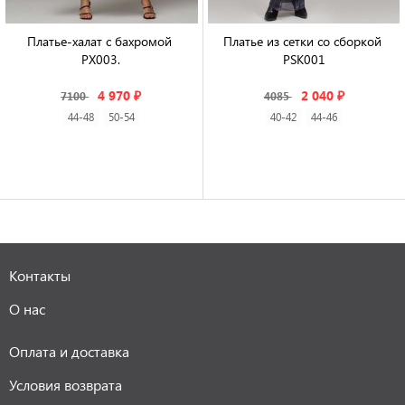
Платье-халат с бахромой 
Платье из сетки со сборкой 
PX003.

PSK001

4 970 ₽
2 040 ₽
7100
4085
44-48
50-54
40-42
44-46
Контакты
О нас
Оплата и доставка
Условия возврата