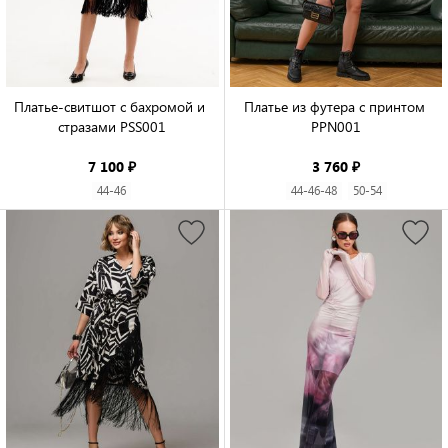
Платье-свитшот с бахромой и 
Платье из футера с принтом 
стразами PSS001

PPN001

7 100 ₽
3 760 ₽
44-46
44-46-48
50-54